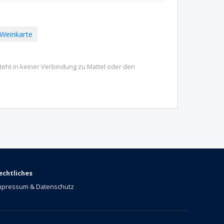
Weinkarte
steht in keiner Verbindung zu Mattel oder den
echtliches
mpressum & Datenschutz