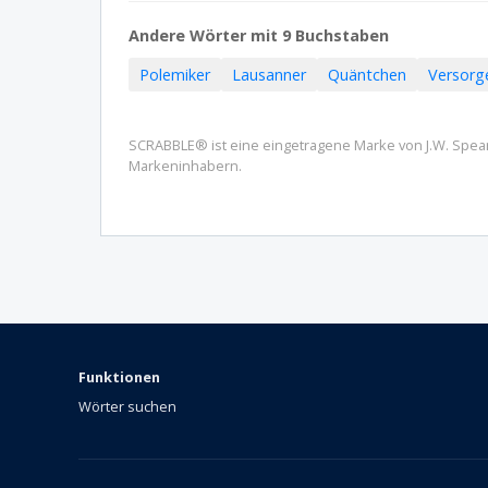
Andere Wörter mit 9 Buchstaben
Polemiker
Lausanner
Quäntchen
Versorg
SCRABBLE® ist eine eingetragene Marke von J.W. Spear &
Markeninhabern.
Funktionen
Wörter suchen