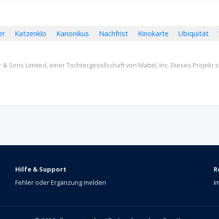
er
Katzenklo
Kanonikus
Nachfrist
Kinokarte
Ubiquität
 Sons Limited, einer Tochtergesellschaft von Mattel, Inc. Dieses Projekt 
Hilfe & Support
R
Fehler oder Ergänzung melden
I