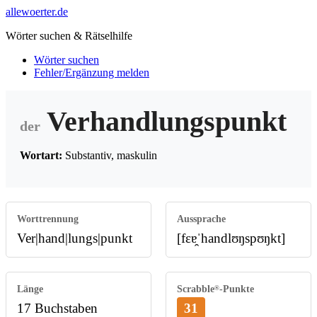
allewoerter.de
Wörter suchen & Rätselhilfe
Wörter suchen
Fehler/Ergänzung melden
Verhandlungspunkt
der
Wortart:
Substantiv, maskulin
Worttrennung
Aussprache
Ver|hand|lungs|punkt
[fɛɐ̯ˈhandlʊŋspʊŋkt]
Länge
Scrabble
-Punkte
®
17 Buchstaben
31