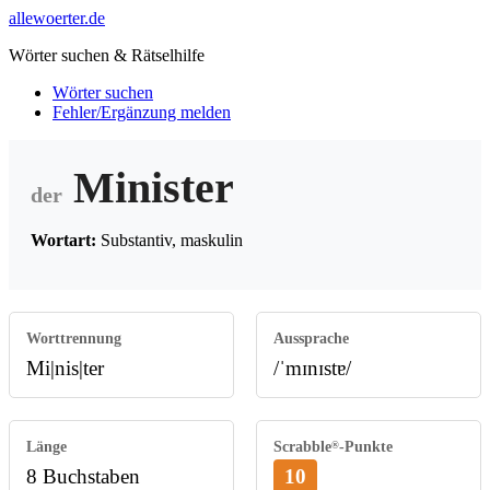
allewoerter.de
Wörter suchen & Rätselhilfe
Wörter suchen
Fehler/Ergänzung melden
Minister
der
Wortart:
Substantiv, maskulin
Worttrennung
Aussprache
Mi|nis|ter
/ˈmɪnɪstɐ/
Länge
Scrabble
-Punkte
®
8 Buchstaben
10